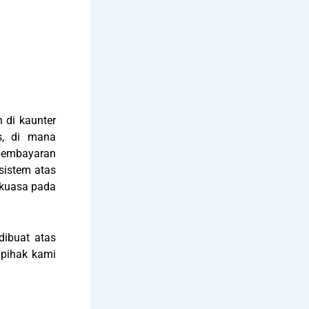
 di kaunter
s, di mana
pembayaran
 sistem atas
tkuasa pada
ibuat atas
 pihak kami