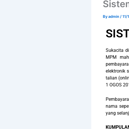
Siste
By
admin
/
11/
SIS
Sukacita d
MPM mahup
pembayara
elektronik 
talian (on
1 OGOS 20
Pembayara
nama seper
yang selanj
KUMPULAN