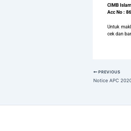
CIMB Islam
Acc No : 8
Untuk makl
cek dan ba
PREVIOUS
Notice APC 202