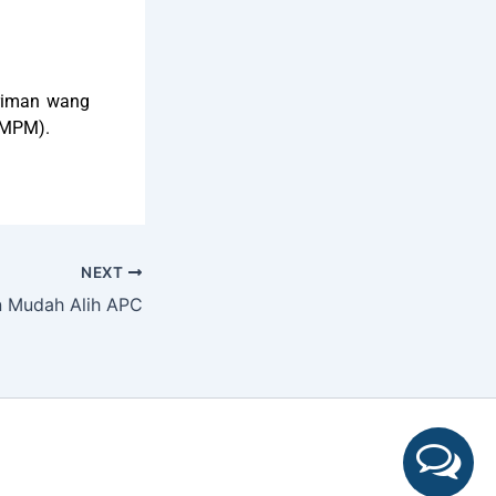
iriman wang
(MPM).
NEXT
n Mudah Alih APC